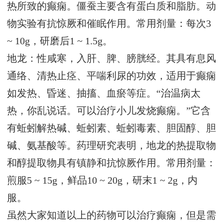
热所致的癫痫。僵蚕主要含有蛋白质和脂肪。动
物实验有抗惊厥和催眠作用。常用剂量：每次3
~ 10g，研磨后1 ~ 1.5g。
地龙：性咸寒，入肝、脾、膀胱经。其具有息风
通络、清热止痉、平喘利尿的功效，适用于癫痫
如发热、昏迷、抽搐、血瘀等症。“治温病太
热，你乱说话。可以治疗小儿发烧癫痫。”它含
有蚯蚓解热碱、蚯蚓素、蚯蚓毒素、胆固醇、胆
碱、氨基酸等。药理研究表明，地龙的热提取物
和醇提取物具有镇静和抗惊厥作用。常用剂量：
煎服5 ~ 15g，鲜品10 ~ 20g，研末1 ~ 2g，内
服。
虽然大家知道以上的药物可以治疗癫痫，但是需