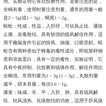
用。实验证明它有抗惊厥作用。需要注意的是，
全蝎有毒，使用时要注意剂量。通常的用量一般
是2 ~ 5g(或1 ~ 3g)，蝎尾1 ~ 2g。
蜈蚣：性咸，性温，入肝经，可祛风止痉、通络
止痛、攻毒散结。具有较强的熄风解痉作用，适
用于癫痫发作引起的惊风、抽搐、口眼歪斜。蜈
蚣含有两种类似于蜂毒的毒性成分，即组胺样物
质和溶血蛋白，具有一定的毒性。实验证明，它
具有中枢抑制、抗惊厥和镇痛作用。解痉作用比
全蝎强。常用剂量为1 ~ 3g (1 ~ 3g)，丸散剂量
减半，研末吞服，每次0.6 ~ 1g。
僵蚕：味咸、辛、平，入肝、肺。具有熄风解
痉、祛风清热、化痰散结的功效，适用于肝风痰