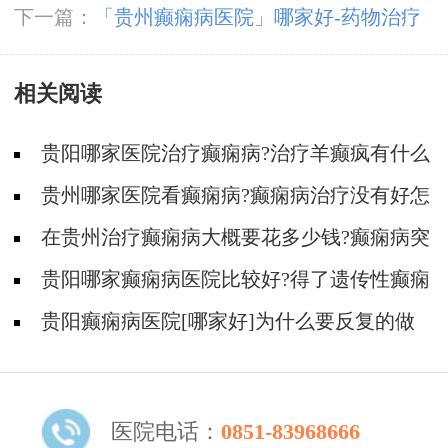
方式是哪些？
下一篇：
「贵州癫痫病医院」哪家好-药物治疗
癫痫时要注意什么问题？
相关阅读
贵阳哪家医院治疗癫痫病?治疗羊癫疯有什么
方法?
贵州哪家医院看癫痫病?癫痫病治疗没有好怎
么办?
在贵州治疗癫痫病大概要花多少钱?癫痫病突
然发作应该怎么处理?
贵阳哪家癫痫病医院比较好?得了遗传性癫痫
病应该怎么办?
贵阳癫痫病医院[哪家好]为什么要反复的做
脑电图？
医院电话：
0851-83968666