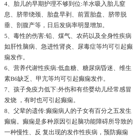
4、胎儿的早期护理不够到位:羊水吸入胎儿窒
息、脐带绕颈、胎盘早剥、前置胎盘、脐带脱
垂、剖腹产等，日后发病率明显增加。
5、毒性的伤害:铅、煤气、农药以及全身性疾病
如肝性脑病、急进性肾炎、尿毒症等均可引起癫
痫发作。
6、营养代谢性疾病:低血糖、糖尿病昏迷、维生
素B6缺乏、甲亢等均可引起癫痫发作。
7、孩子免疫力低下:外伤和有些婴幼儿经常感冒
发烧 ，有时也可引起癫痫。
8、父辈的遗传:癫痫病人的子女有百分之五发生
癫痫。癫痫是多种原因引起脑功能障碍所导致的
一种慢性、反 复出现的发作性疾病，预防癫痫