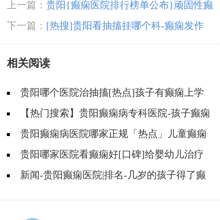
上一篇：
贵阳{癫痫医院排行榜单公布}顽固性癫
痫的危害是什么？
下一篇：
[热搜]贵阳看抽搐挂哪个科-癫痫发作
的症状是什么样的？
相关阅读
贵阳哪个医院治抽搐[热点]孩子有癫痫上学
要注意什么？
【热门搜索】贵阳癫痫病专科医院-孩子癫痫
病会影响寿命吗
贵阳癫痫病医院哪家正规「热点」儿童癫痫
常见的表现是什么？
贵阳哪家医院看癫痫好[口碑]给婴幼儿治疗
癫痫需要注意哪些问题？
新闻-贵阳癫痫医院|排名-几岁的孩子得了癫
痫怎么治？