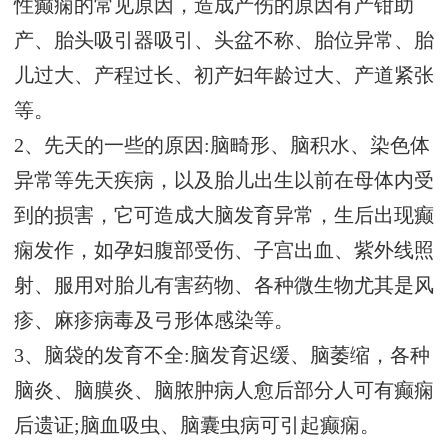
性癫痫的常见原因，造成产伤的原因有产钳助
产、胎头吸引器吸引、头盆不称、胎位异常、胎
儿过大、产程过长、初产妇年龄过大、产道紧张
等。
2、先天的一些的原因:脑畸形、脑积水、染色体
异常等先天疾病，以及胎儿出生以前在母体内受
到的损害，它可造成大脑发育异常，生后出现癫
痫发作，如孕妇腹部受伤、子宫出血、紫外线照
射、服用对胎儿有害药物、各种微生物尤其是风
疹、麻疹病毒及弓形体感染等。
3、脑袋的发育不全:脑发育迟缓、脑萎缩，各种
脑炎、脑膜炎、脑脓肿病人愈后部分人可有癫痫
后遗证;脑血吸虫、脑囊虫病可引起癫痫。